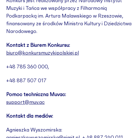
Konkurs jest realizowany przez Narodowy Instytut
Muzyki i Tańca we współpracy z Filharmonią
Podkarpacką im. Artura Malawskiego w Rzeszowie,
finansowany ze środków Ministra Kultury i Dziedzictwa
Narodowego.
Kontakt z Biurem Konkursu:
biuro@konkursmuzykipolskiej.pl
+48 785 360 000,
+48 887 507 017
Pomoc techniczna Muvac:
support@muv.ac
Kontakt dla mediów:
Agnieszka Wyszomirska:
agnieszka.wyszomirska@nimit.pl
, + 48 887 240 011