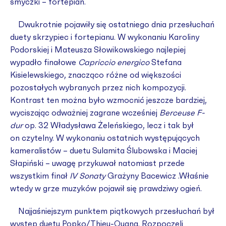
smyczki – fortepian.
Dwukrotnie pojawiły się ostatniego dnia przesłuchań
duety skrzypiec i fortepianu. W wykonaniu Karoliny
Podorskiej i Mateusza Słowikowskiego najlepiej
wypadło finałowe
Capriccio energico
Stefana
Kisielewskiego, znacząco różne od większości
pozostałych wybranych przez nich kompozycji.
Kontrast ten można było wzmocnić jeszcze bardziej,
wyciszając odważniej zagrane wcześniej
Berceuse F-
dur
op. 32 Władysława Żeleńskiego, lecz i tak był
on czytelny. W wykonaniu ostatnich występujących
kameralistów – duetu Sulamita Ślubowska i Maciej
Słapiński – uwagę przykuwał natomiast przede
wszystkim finał
IV Sonaty
Grażyny Bacewicz .Właśnie
wtedy w grze muzyków pojawił się prawdziwy ogień.
Najjaśniejszym punktem piątkowych przesłuchań był
występ duetu Popko/Thieu-Quang. Rozpoczęli