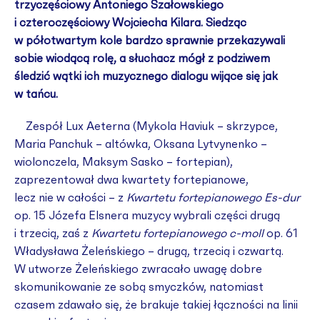
trzyczęściowy Antoniego Szałowskiego
i czteroczęściowy Wojciecha Kilara. Siedząc
w półotwartym kole bardzo sprawnie przekazywali
sobie wiodącą rolę, a słuchacz mógł z podziwem
śledzić wątki ich muzycznego dialogu wijące się jak
w tańcu.
Zespół Lux Aeterna (Mykola Haviuk – skrzypce,
Maria Panchuk – altówka, Oksana Lytvynenko –
wiolonczela, Maksym Sasko – fortepian),
zaprezentował dwa kwartety fortepianowe,
lecz nie w całości – z
Kwartetu fortepianowego Es-dur
op. 15 Józefa Elsnera muzycy wybrali części drugą
i trzecią, zaś z
Kwartetu fortepianowego c-moll
op. 61
Władysława Żeleńskiego – drugą, trzecią i czwartą.
W utworze Żeleńskiego zwracało uwagę dobre
skomunikowanie ze sobą smyczków, natomiast
czasem zdawało się, że brakuje takiej łączności na linii