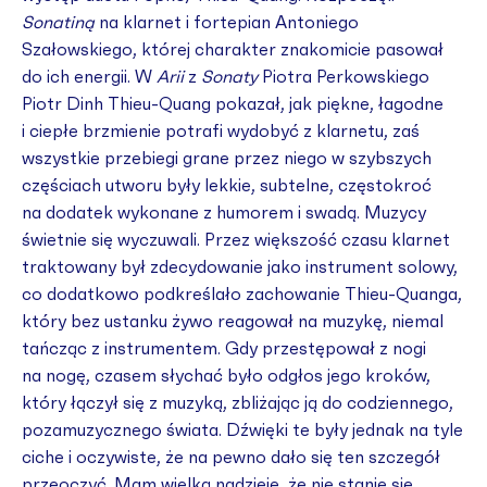
Sonatiną
na klarnet i fortepian Antoniego
Szałowskiego, której charakter znakomicie pasował
do ich energii. W
Arii
z
Sonaty
Piotra Perkowskiego
Piotr Dinh Thieu-Quang pokazał, jak piękne, łagodne
i ciepłe brzmienie potrafi wydobyć z klarnetu, zaś
wszystkie przebiegi grane przez niego w szybszych
częściach utworu były lekkie, subtelne, częstokroć
na dodatek wykonane z humorem i swadą. Muzycy
świetnie się wyczuwali. Przez większość czasu klarnet
traktowany był zdecydowanie jako instrument solowy,
co dodatkowo podkreślało zachowanie Thieu-Quanga,
który bez ustanku żywo reagował na muzykę, niemal
tańcząc z instrumentem. Gdy przestępował z nogi
na nogę, czasem słychać było odgłos jego kroków,
który łączył się z muzyką, zbliżając ją do codziennego,
pozamuzycznego świata. Dźwięki te były jednak na tyle
ciche i oczywiste, że na pewno dało się ten szczegół
przeoczyć. Mam wielką nadzieję, że nie stanie się