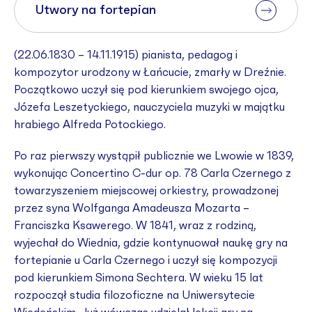
Utwory na fortepian
(22.06.1830 – 14.11.1915) pianista, pedagog i
kompozytor urodzony w Łańcucie, zmarły w Dreźnie.
Początkowo uczył się pod kierunkiem swojego ojca,
Józefa Leszetyckiego, nauczyciela muzyki w majątku
hrabiego Alfreda Potockiego.
Po raz pierwszy wystąpił publicznie we Lwowie w 1839,
wykonując Concertino C-dur op. 78 Carla Czernego z
towarzyszeniem miejscowej orkiestry, prowadzonej
przez syna Wolfganga Amadeusza Mozarta –
Franciszka Ksawerego. W 1841, wraz z rodziną,
wyjechał do Wiednia, gdzie kontynuował naukę gry na
fortepianie u Carla Czernego i uczył się kompozycji
pod kierunkiem Simona Sechtera. W wieku 15 lat
rozpoczął studia filozoficzne na Uniwersytecie