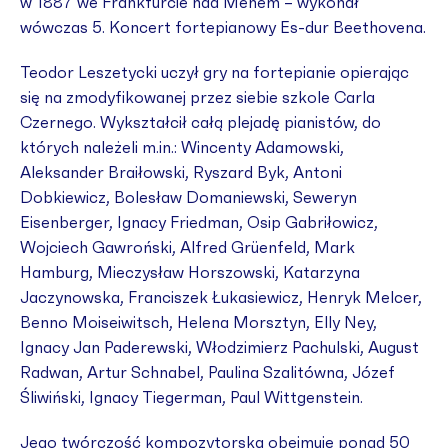
w 1887 we Frankfurcie nad Menem – wykonał
wówczas 5. Koncert fortepianowy Es-dur Beethovena.
Teodor Leszetycki uczył gry na fortepianie opierając
się na zmodyfikowanej przez siebie szkole Carla
Czernego. Wykształcił całą plejadę pianistów, do
których należeli m.in.: Wincenty Adamowski,
Aleksander Braiłowski, Ryszard Byk, Antoni
Dobkiewicz, Bolesław Domaniewski, Seweryn
Eisenberger, Ignacy Friedman, Osip Gabriłowicz,
Wojciech Gawroński, Alfred Grüenfeld, Mark
Hamburg, Mieczysław Horszowski, Katarzyna
Jaczynowska, Franciszek Łukasiewicz, Henryk Melcer,
Benno Moiseiwitsch, Helena Morsztyn, Elly Ney,
Ignacy Jan Paderewski, Włodzimierz Pachulski, August
Radwan, Artur Schnabel, Paulina Szalitówna, Józef
Śliwiński, Ignacy Tiegerman, Paul Wittgenstein.
Jego twórczość kompozytorska obejmuje ponad 50