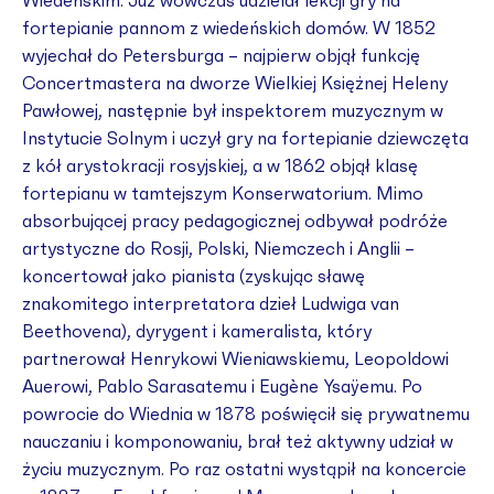
Wiedeńskim. Już wówczas udzielał lekcji gry na
fortepianie pannom z wiedeńskich domów. W 1852
wyjechał do Petersburga – najpierw objął funkcję
Concertmastera na dworze Wielkiej Księżnej Heleny
Pawłowej, następnie był inspektorem muzycznym w
Instytucie Solnym i uczył gry na fortepianie dziewczęta
z kół arystokracji rosyjskiej, a w 1862 objął klasę
fortepianu w tamtejszym Konserwatorium. Mimo
absorbującej pracy pedagogicznej odbywał podróże
artystyczne do Rosji, Polski, Niemczech i Anglii –
koncertował jako pianista (zyskując sławę
znakomitego interpretatora dzieł Ludwiga van
Beethovena), dyrygent i kameralista, który
partnerował Henrykowi Wieniawskiemu, Leopoldowi
Auerowi, Pablo Sarasatemu i Eugène Ysaÿemu. Po
powrocie do Wiednia w 1878 poświęcił się prywatnemu
nauczaniu i komponowaniu, brał też aktywny udział w
życiu muzycznym. Po raz ostatni wystąpił na koncercie