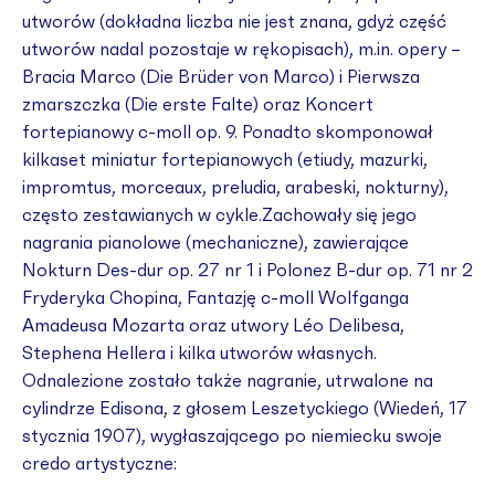
utworów (dokładna liczba nie jest znana, gdyż część
utworów nadal pozostaje w rękopisach), m.in. opery –
Bracia Marco (Die Brüder von Marco) i Pierwsza
zmarszczka (Die erste Falte) oraz Koncert
fortepianowy c-moll op. 9. Ponadto skomponował
kilkaset miniatur fortepianowych (etiudy, mazurki,
impromtus, morceaux, preludia, arabeski, nokturny),
często zestawianych w cykle.Zachowały się jego
nagrania pianolowe (mechaniczne), zawierające
Nokturn Des-dur op. 27 nr 1 i Polonez B-dur op. 71 nr 2
Fryderyka Chopina, Fantazję c-moll Wolfganga
Amadeusa Mozarta oraz utwory Léo Delibesa,
Stephena Hellera i kilka utworów własnych.
Odnalezione zostało także nagranie, utrwalone na
cylindrze Edisona, z głosem Leszetyckiego (Wiedeń, 17
stycznia 1907), wygłaszającego po niemiecku swoje
credo artystyczne: