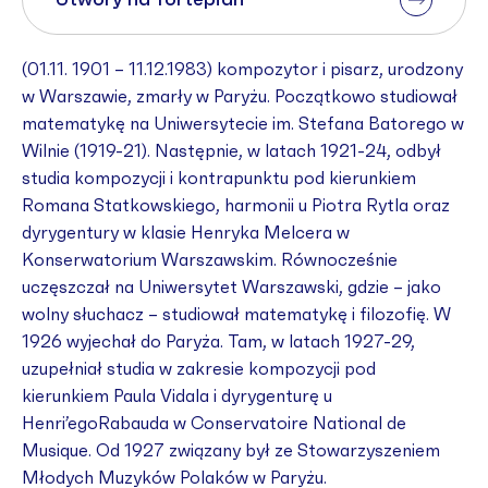
Utwory na fortepian
(01.11. 1901 – 11.12.1983) kompozytor i pisarz, urodzony
w Warszawie, zmarły w Paryżu. Początkowo studiował
matematykę na Uniwersytecie im. Stefana Batorego w
Wilnie (1919-21). Następnie, w latach 1921-24, odbył
studia kompozycji i kontrapunktu pod kierunkiem
Romana Statkowskiego, harmonii u Piotra Rytla oraz
dyrygentury w klasie Henryka Melcera w
Konserwatorium Warszawskim. Równocześnie
uczęszczał na Uniwersytet Warszawski, gdzie – jako
wolny słuchacz – studiował matematykę i filozofię. W
1926 wyjechał do Paryża. Tam, w latach 1927-29,
uzupełniał studia w zakresie kompozycji pod
kierunkiem Paula Vidala i dyrygenturę u
Henri’egoRabauda w Conservatoire National de
Musique. Od 1927 związany był ze Stowarzyszeniem
Młodych Muzyków Polaków w Paryżu.