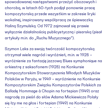
spowodowanej następstwami przeżyć obozowych i
chorobą, w latach 60-tych podjął ponownie pracę
kompozytorską przede wszystkim w zakresie liryki
wokalnej, inspirowany współpracą ze śpiewaczką
Haliną Szymulską. Od 1972 zajmował się prawie
wyłącznie działalnością publicystyczną i pisarską (pisał
artykuły m.in. do „Ruchu Muzycznego”).
Szymon Laks za swoją twórczość kompozytorską
otrzymał wiele nagród i wyróżnień, m.in. w 1928 –
wyróżnienie za fantazję jazzową Blues symphonique na
orkiestrę z saksofonem (1928) na Konkursie
Kompozytorskim Stowarzyszenia Młodych Muzyków
Polaków w Paryżu, w 1949 – wyróżnienie na Konkursie
Kompozytorskim Związku Kompozytorów Polskich za
Balladę Hommage à Chopin na fortepian (1949) oraz
nagrodę za pieśń do słów Adama Mickiewicza Polały
się łzy me na głos i fortepian (1949) na Konkursie