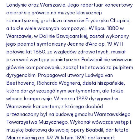
Londynie oraz Warszawie. Jego repertuar koncertowy
opierał się głównie na muzyce klasycznej i
romantycznej, grał dużo utworów Fryderyka Chopina,
a także wiele własnych kompozycji. W lipcu 1880 w
Warszawie, w Dolinie Szwajcarskiej, został wykonany
jego poemat symfoniczny Jeanne d’Arc op. 19. W II
połowie lat 1880. ze względów zdrowotnych, musiał
przerwać występy pianistyczne. Poświęcił się wówczas
głównie komponowaniu, zaczął też stawać za pulpitem
dyrygenckim. Propagował utwory Ludwiga van
Beethovena, Richarda Wagnera, dzieła hiszpańskie,
które darzył szczególnym sentymentem, ale także
własne kompozycje. W marcu 1889 dyrygował w
Warszawie koncertem, z którego dochód
przeznaczony był na budowę gmachu Warszawskiego
Towarzystwa Muzycznego. Wykonał wówczas wstęp i
muzykę baletową do swojej opery Boabdil, der letzte
Maurenkönig op. 49. W lutym 1890 dał koncert