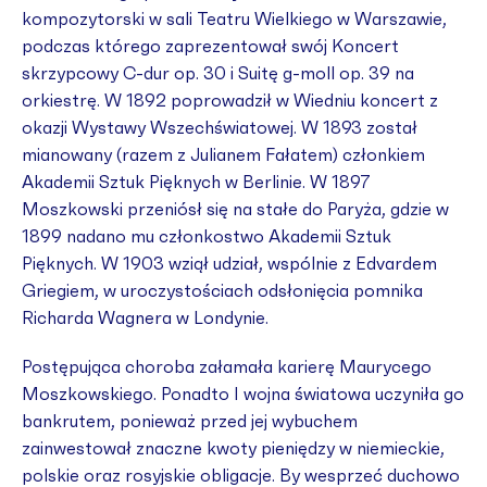
kompozytorski w sali Teatru Wielkiego w Warszawie,
podczas którego zaprezentował swój Koncert
skrzypcowy C-dur op. 30 i Suitę g-moll op. 39 na
orkiestrę. W 1892 poprowadził w Wiedniu koncert z
okazji Wystawy Wszechświatowej. W 1893 został
mianowany (razem z Julianem Fałatem) członkiem
Akademii Sztuk Pięknych w Berlinie. W 1897
Moszkowski przeniósł się na stałe do Paryża, gdzie w
1899 nadano mu członkostwo Akademii Sztuk
Pięknych. W 1903 wziął udział, wspólnie z Edvardem
Griegiem, w uroczystościach odsłonięcia pomnika
Richarda Wagnera w Londynie.
Postępująca choroba załamała karierę Maurycego
Moszkowskiego. Ponadto I wojna światowa uczyniła go
bankrutem, ponieważ przed jej wybuchem
zainwestował znaczne kwoty pieniędzy w niemieckie,
polskie oraz rosyjskie obligacje. By wesprzeć duchowo