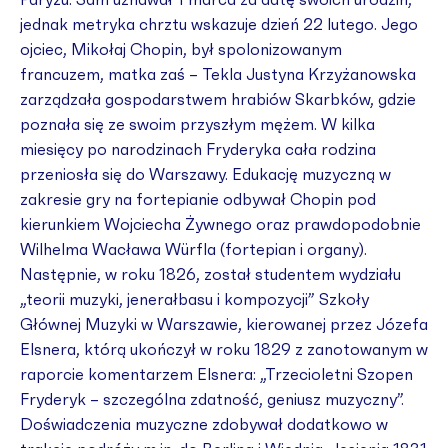
Paryżu. Sam uznawał 1 marca za datę swoich urodzin,
jednak metryka chrztu wskazuje dzień 22 lutego. Jego
ojciec, Mikołaj Chopin, był spolonizowanym
francuzem, matka zaś – Tekla Justyna Krzyżanowska
zarządzała gospodarstwem hrabiów Skarbków, gdzie
poznała się ze swoim przyszłym mężem. W kilka
miesięcy po narodzinach Fryderyka cała rodzina
przeniosła się do Warszawy. Edukację muzyczną w
zakresie gry na fortepianie odbywał Chopin pod
kierunkiem Wojciecha Żywnego oraz prawdopodobnie
Wilhelma Wacława Würfla (fortepian i organy).
Następnie, w roku 1826, został studentem wydziału
„teorii muzyki, jenerałbasu i kompozycji” Szkoły
Głównej Muzyki w Warszawie, kierowanej przez Józefa
Elsnera, którą ukończył w roku 1829 z zanotowanym w
raporcie komentarzem Elsnera: „Trzecioletni Szopen
Fryderyk – szczególna zdatność, geniusz muzyczny”.
Doświadczenia muzyczne zdobywał dodatkowo w