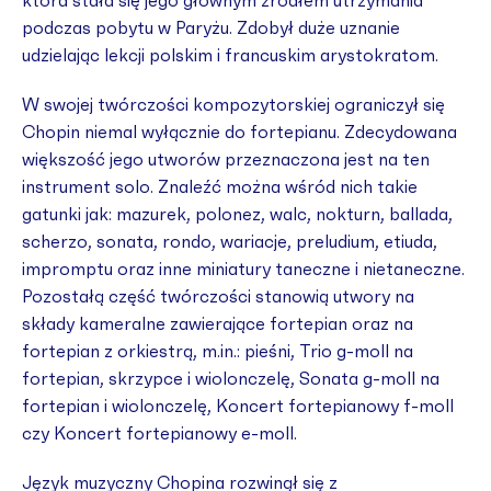
która stała się jego głównym źródłem utrzymania
podczas pobytu w Paryżu. Zdobył duże uznanie
udzielając lekcji polskim i francuskim arystokratom.
W swojej twórczości kompozytorskiej ograniczył się
Chopin niemal wyłącznie do fortepianu. Zdecydowana
większość jego utworów przeznaczona jest na ten
instrument solo. Znaleźć można wśród nich takie
gatunki jak: mazurek, polonez, walc, nokturn, ballada,
scherzo, sonata, rondo, wariacje, preludium, etiuda,
impromptu oraz inne miniatury taneczne i nietaneczne.
Pozostałą część twórczości stanowią utwory na
składy kameralne zawierające fortepian oraz na
fortepian z orkiestrą, m.in.: pieśni, Trio g-moll na
fortepian, skrzypce i wiolonczelę, Sonata g-moll na
fortepian i wiolonczelę, Koncert fortepianowy f-moll
czy Koncert fortepianowy e-moll.
Język muzyczny Chopina rozwinął się z