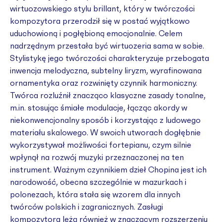
wirtuozowskiego stylu brillant, który w twórczości
kompozytora przerodził się w postać wyjątkowo
uduchowioną i pogłębioną emocjonalnie. Celem
nadrzędnym przestała być wirtuozeria sama w sobie.
Stylistykę jego twórczości charakteryzuje przebogata
inwencja melodyczna, subtelny liryzm, wyrafinowana
ornamentyka oraz rozwinięty czynnik harmoniczny.
Twórca rozluźnił znacząco klasyczne zasady tonalne,
m.in. stosując śmiałe modulacje, łącząc akordy w
niekonwencjonalny sposób i korzystając z ludowego
materiału skalowego. W swoich utworach dogłębnie
wykorzystywał możliwości fortepianu, czym silnie
wpłynął na rozwój muzyki przeznaczonej na ten
instrument. Ważnym czynnikiem dzieł Chopina jest ich
narodowość, obecna szczególnie w mazurkach i
polonezach, która stała się wzorem dla innych
twórców polskich i zagranicznych. Zasługi
kompozytora leżą również w znaczącym rozszerzeniu