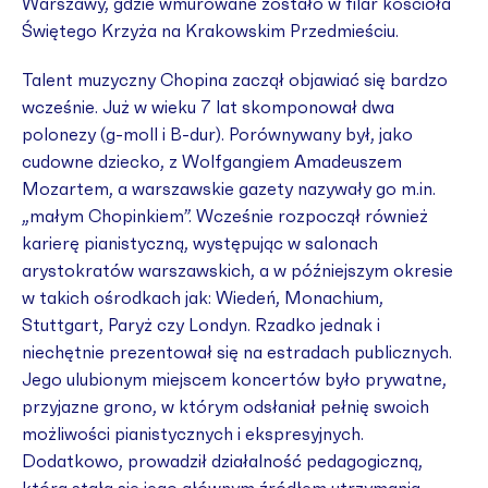
Warszawy, gdzie wmurowane zostało w filar kościoła
Świętego Krzyża na Krakowskim Przedmieściu.
Talent muzyczny Chopina zaczął objawiać się bardzo
wcześnie. Już w wieku 7 lat skomponował dwa
polonezy (g-moll i B-dur). Porównywany był, jako
cudowne dziecko, z Wolfgangiem Amadeuszem
Mozartem, a warszawskie gazety nazywały go m.in.
„małym Chopinkiem”. Wcześnie rozpoczął również
karierę pianistyczną, występując w salonach
arystokratów warszawskich, a w późniejszym okresie
w takich ośrodkach jak: Wiedeń, Monachium,
Stuttgart, Paryż czy Londyn. Rzadko jednak i
niechętnie prezentował się na estradach publicznych.
Jego ulubionym miejscem koncertów było prywatne,
przyjazne grono, w którym odsłaniał pełnię swoich
możliwości pianistycznych i ekspresyjnych.
Dodatkowo, prowadził działalność pedagogiczną,