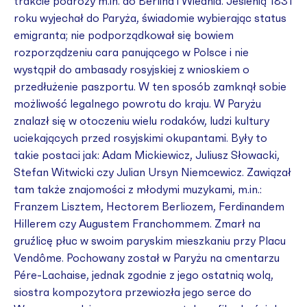
trakcie podróży m.in. do Berlina i Wiednia. Jesienią 1831
roku wyjechał do Paryża, świadomie wybierając status
emigranta; nie podporządkował się bowiem
rozporządzeniu cara panującego w Polsce i nie
wystąpił do ambasady rosyjskiej z wnioskiem o
przedłużenie paszportu. W ten sposób zamknął sobie
możliwość legalnego powrotu do kraju. W Paryżu
znalazł się w otoczeniu wielu rodaków, ludzi kultury
uciekających przed rosyjskimi okupantami. Były to
takie postaci jak: Adam Mickiewicz, Juliusz Słowacki,
Stefan Witwicki czy Julian Ursyn Niemcewicz. Zawiązał
tam także znajomości z młodymi muzykami, m.in.:
Franzem Lisztem, Hectorem Berliozem, Ferdinandem
Hillerem czy Augustem Franchommem. Zmarł na
gruźlicę płuc w swoim paryskim mieszkaniu przy Placu
Vendôme. Pochowany został w Paryżu na cmentarzu
Pére-Lachaise, jednak zgodnie z jego ostatnią wolą,
siostra kompozytora przewiozła jego serce do